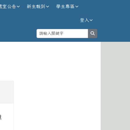
處室公告
新生報到
學生專區
登入
search
⏸
遺