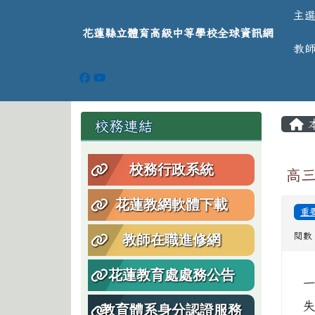
導覽列
跳至主內容區
花蓮縣立體育高級中等學
主
花蓮縣立體育高級中等學校全球資訊網
教
頁尾區域
主
左邊區域內容
校務連結
校務行政系統
高
花蓮教網軟體下載
重
閱數：
教師在職進修網
花蓮教育處處務公告
教育體系身分認證服務