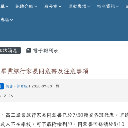
校全球資訊網
選單
花體介紹
校長室
運動專項
招生資訊
師專區
內容區域
本站消息
電子報列表
三畢業旅行家長同意書及注意事項
要
訪客
-
訓育組
| 2020-07-30 | 點
 2126
一、高三畢業旅行家長同意書已於7/30轉交各班代表，若
失或人不在學校，可下載附檔列印，同意書回條請於8/10