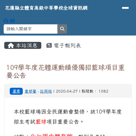
導覽列
花蓮縣立體育高級中等學校全球資
跳至主內容區
花蓮縣立體育高級中等學校全球資訊網
search
頁尾區域
主內容區域
本站消息
電子報列表
⏸
109學年度花體運動績優獨招籃球項目重
要公告
重要
童郁馨
-
註冊組
| 2020-04-27 | 點閱數： 1082
本校籃球場因全民運動會整修，故109學年度
籃球
招生考試
項目重要公告。