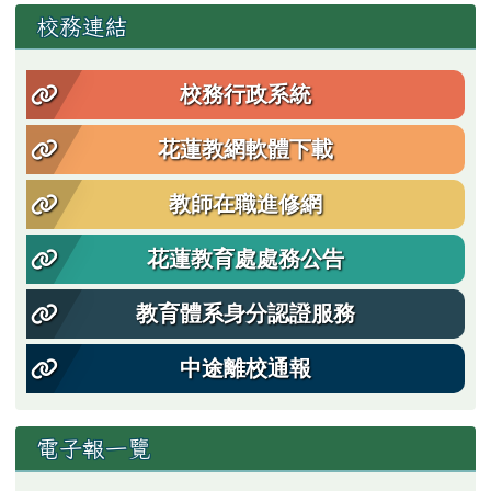
左邊區域內容
校務連結
校務行政系統
花蓮教網軟體下載
教師在職進修網
花蓮教育處處務公告
教育體系身分認證服務
中途離校通報
電子報一覽