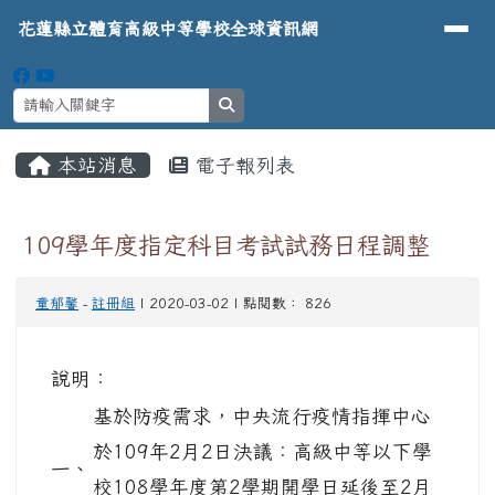
導覽列
花蓮縣立體育高級中等學校全球資
跳至主內容區
花蓮縣立體育高級中等學校全球資訊網
search
頁尾區域
主內容區域
本站消息
電子報列表
⏸
109學年度指定科目考試試務日程調整
童郁馨
-
註冊組
| 2020-03-02 | 點閱數： 826
說明：
基於防疫需求，中央流行疫情指揮中心
於109年2月2日決議：高級中等以下學
一、
校108學年度第2學期開學日延後至2月