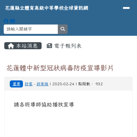
導覽列
花蓮縣立體育高級中等學校全球資
跳至主內容區
花蓮縣立體育高級中等學校全球資訊網
search
頁尾區域
主內容區域
本站消息
電子報列表
⏸
花蓮體中新型冠狀病毒防疫宣導影片
重要
訪客
-
訓育組
| 2020-02-24 | 點閱數： 932
請各班導師協助播放宣導