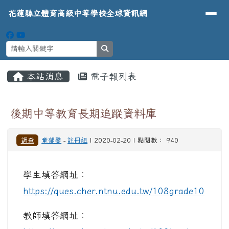
導覽列
花蓮縣立體育高級中等學校全球資
跳至主內容區
花蓮縣立體育高級中等學校全球資訊網
search
頁尾區域
主內容區域
本站消息
電子報列表
⏸
後期中等教育長期追蹤資料庫
調查
童郁馨
-
註冊組
| 2020-02-20 | 點閱數： 940
學生填答網址：
https://ques.cher.ntnu.edu.tw/108grade10
教師填答網址：