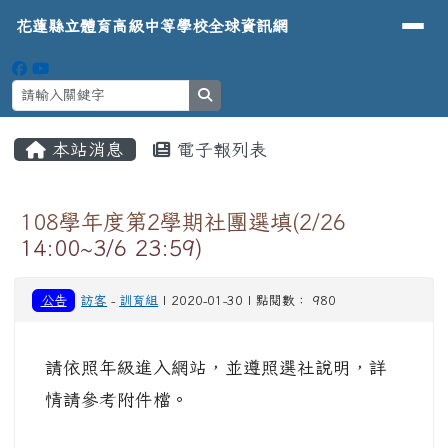
導覽列
花蓮縣立體育高級中等學校全球資
跳至主內容區
花蓮縣立體育高級中等學校全球資訊網
search
頁尾區域
主內容區域
本站消息
電子報列表
⏸
108學年度第2學期社團選填(2/26
14:00~3/6 23:59)
公告
訪客
-
訓育組
| 2020-01-30 | 點閱數： 980
請依照年級進入網站，並遵照選社說明，詳
情請參考附件檔。