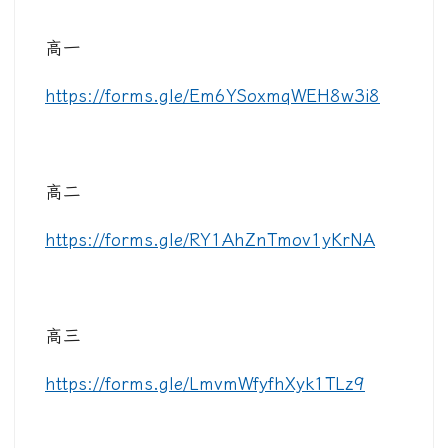
高一
https://forms.gle/Em6YSoxmqWEH8w3i8
高二
https://forms.gle/RY1AhZnTmov1yKrNA
高三
https://forms.gle/LmvmWfyfhXyk1TLz9