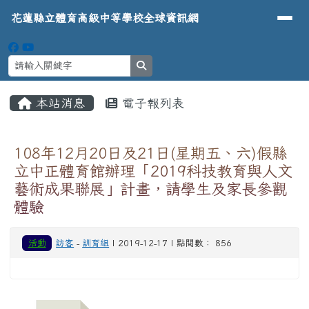
導覽列
花蓮縣立體育高級中等學校全球資
跳至主內容區
花蓮縣立體育高級中等學校全球資訊網
search
頁尾區域
主內容區域
本站消息
電子報列表
⏸
108年12月20日及21日(星期五、六)假縣
立中正體育館辦理「2019科技教育與人文
藝術成果聯展」計畫，請學生及家長參觀
體驗
活動
訪客
-
訓育組
| 2019-12-17 | 點閱數： 856