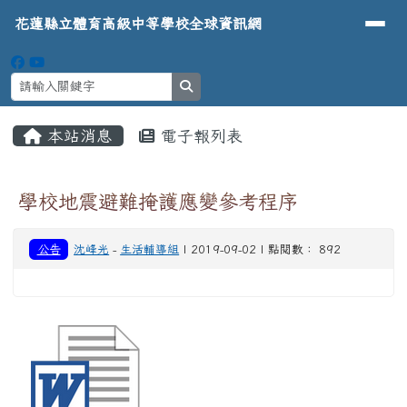
導覽列
花蓮縣立體育高級中等學校全球資
跳至主內容區
花蓮縣立體育高級中等學校全球資訊網
search
頁尾區域
主內容區域
本站消息
電子報列表
⏸
學校地震避難掩護應變參考程序
公告
沈峰光
-
生活輔導組
| 2019-09-02 | 點閱數： 892