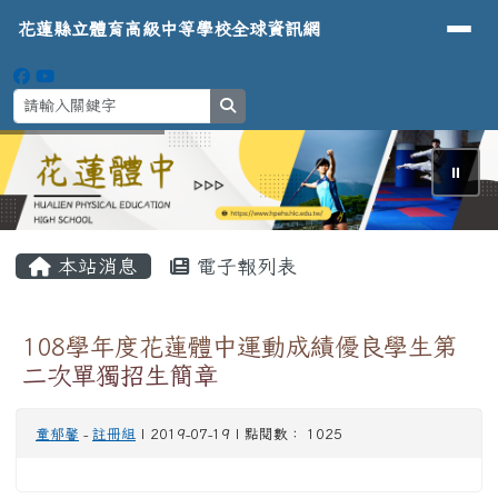
導覽列
花蓮縣立體育高級中等學校全球資
跳至主內容區
花蓮縣立體育高級中等學校全球資訊網
search
⏸
頁尾區域
主內容區域
本站消息
電子報列表
108學年度花蓮體中運動成績優良學生第
二次單獨招生簡章
童郁馨
-
註冊組
| 2019-07-19 | 點閱數： 1025