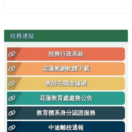
左邊區域內容
校務連結
校務行政系統
花蓮教網軟體下載
教師在職進修網
花蓮教育處處務公告
教育體系身分認證服務
中途離校通報