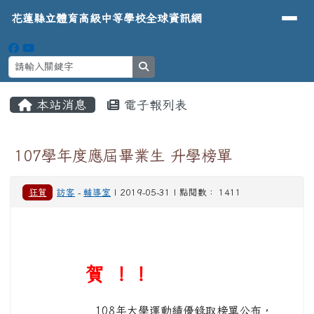
導覽列
花蓮縣立體育高級中等學校全球資
跳至主內容區
花蓮縣立體育高級中等學校全球資訊網
search
頁尾區域
主內容區域
本站消息
電子報列表
⏸
107學年度應屆畢業生 升學榜單
狂賀
訪客
-
輔導室
| 2019-05-31 | 點閱數： 1411
賀 ！！
108年大學運動績優錄取榜單公布，