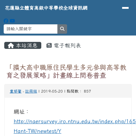
導覽列
花蓮縣立體育高級中等學校全球資
跳至主內容區
花蓮縣立體育高級中等學校全球資訊網
search
頁尾區域
主內容區域
本站消息
電子報列表
⏸
「擴大高中職原住民學生多元參與高等教
育之發展策略」計畫線上問卷普查
童郁馨
-
註冊組
| 2019-05-20 | 點閱數： 857
網址：
http://naersurvey.iro.ntnu.edu.tw/index.php/16
Hant-TW/newtest/Y