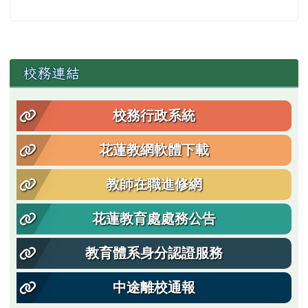
左邊區域內容
校務連結
校務行政系統
花蓮教網軟體下載
教師在職進修網
花蓮教育處處務公告
教育體系身分認證服務
中途離校通報