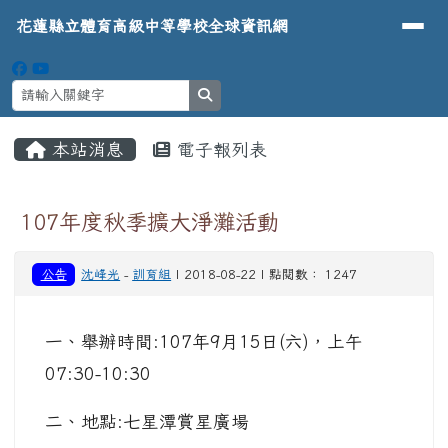
導覽列
花蓮縣立體育高級中等學校全球資
跳至主內容區
花蓮縣立體育高級中等學校全球資訊網
search
頁尾區域
主內容區域
本站消息
電子報列表
⏸
107年度秋季擴大淨灘活動
公告
沈峰光
-
訓育組
| 2018-08-22 | 點閱數： 1247
一、舉辦時間:107年9月15日(六)，上午
07:30-10:30
二、地點:七星潭賞星廣場