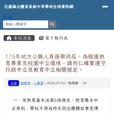
導覽列
花蓮縣立體育高級中等學校全球資
跳至主內容區
花蓮縣立體育高級中等學校全球資訊網
search
頁尾區域
主內容區域
本站消息
電子報列表
⏸
115年地方公職人員選舉將屆，為維護教
育專業及校園中立環境，請同仁確實遵守
行政中立及教育中立相關規定。
公告
劉彥秀
-
人事室
| 2026-07-02 | 點閱數： 90
一、依教育基本法第6條規定，教育應本中
立原則；學校不得為特定政治團體從事宣傳