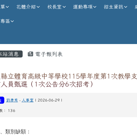
校全球資訊網
選單
花體介紹
校長室
運動專項
招生資訊
師專區
內容區域
本站消息
電子報列表
縣立體育高級中等學校115學年度第1次教學
作人員甄選（1次公告分6次招考）
告
劉彥秀
-
人事室
| 2026-06-29 |
數： 136
壹、類別缺額：