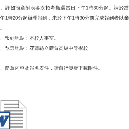
一、詳如簡章附表各次招考甄選當日下午
時
分起。請於當
1
30
下午
時
分起辦理報到，未於下午
時
分前完成報到者以棄
1
20
1
30
論。
二、報到地點：本校人事室。
三、甄選地點：花蓮縣立體育高級中等學校
肆、簡章內容及報名表件，請自行瀏覽下載附件。