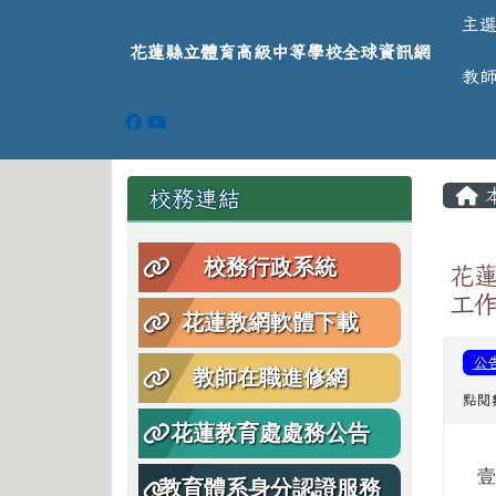
導覽列
跳至主內容區
花蓮縣立體育高級中等學
主
花蓮縣立體育高級中等學校全球資訊網
教
頁尾區域
主
左邊區域內容
校務連結
校務行政系統
花蓮
工
花蓮教網軟體下載
公
教師在職進修網
點閱
花蓮教育處處務公告
教育體系身分認證服務