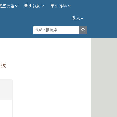
處室公告
新生報到
學生專區
登入
search
⏸
支援