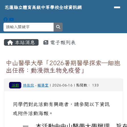
導覽列
花蓮縣立體育高級中等學校全球資
跳至主內容區
花蓮縣立體育高級中等學校全球資訊網
search
頁尾區域
主內容區域
本站消息
電子報列表
⏸
中山醫學大學「2026暑期醫學探索—細胞
出任務：動漫微生物免疫營」
活動
林佑欣
-
輔導室
| 2026-06-16 | 點閱數： 133
同學們對此活動有興趣者，請參閱以下資訊
或附件活動海報。
一、
本活動由中山醫學大學辦理，旨