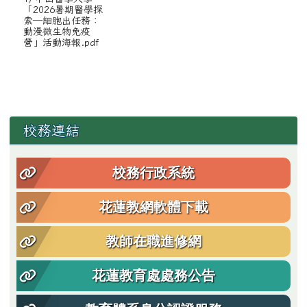
「2026暑期醫學探
索—細胞出任務：
動漫微生物免疫
營」活動海報.pdf
左邊區域內容
校務連結
校務行政系統
花蓮教網軟體下載
教師在職進修網
花蓮教育處處務公告