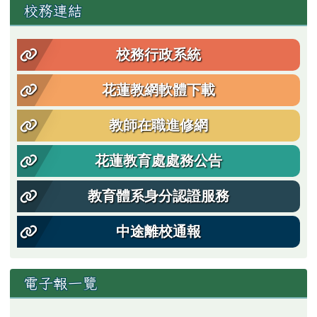
左邊區域內容
校務連結
校務行政系統
花蓮教網軟體下載
教師在職進修網
花蓮教育處處務公告
教育體系身分認證服務
中途離校通報
電子報一覽