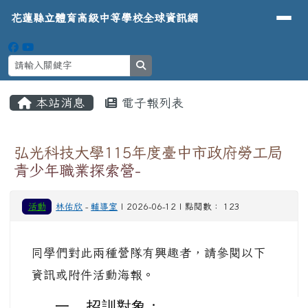
導覽列
花蓮縣立體育高級中等學校全球資
跳至主內容區
花蓮縣立體育高級中等學校全球資訊網
search
頁尾區域
主內容區域
本站消息
電子報列表
⏸
弘光科技大學115年度臺中市政府勞工局
青少年職業探索營-
活動
林佑欣
-
輔導室
| 2026-06-12 | 點閱數： 123
同學們對此兩種營隊有興趣者，請參閱以下
資訊或附件活動海報。
一、
招訓對象：