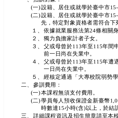
(一)
設籍、居住或就學於臺中市15-
(二)
設籍、居住或就學於臺中市15
先，特定對象資格者需符合下
１、
依據就業服務法第24條相關
２、
獨力負擔家計者子女。
３、
父或母曾於113年至115年
前一日尚在失業中。
４、
父或母曾於113年至115年
一日尚在失業中。
５、
經核定通過「大專校院弱勢
二、
參訓費用：
(一)
本課程無須支付費用。
(二)
學員每人預收保證金新臺幣1,
時數達15小時(含)以上，於
三、
詳細課程資訊及招生簡章請至本