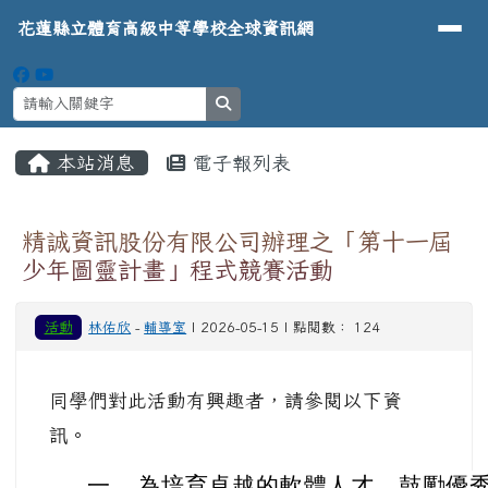
導覽列
花蓮縣立體育高級中等學校全球資
跳至主內容區
花蓮縣立體育高級中等學校全球資訊網
search
頁尾區域
主內容區域
本站消息
電子報列表
⏸
精誠資訊股份有限公司辦理之「第十一屆
少年圖靈計畫」程式競賽活動
活動
林佑欣
-
輔導室
| 2026-05-15 | 點閱數： 124
同學們對此活動有興趣者，請參閱以下資
訊。
一、
為培育卓越的軟體人才，鼓勵優