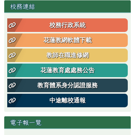
左邊區域內容
校務連結
校務行政系統
花蓮教網軟體下載
教師在職進修網
花蓮教育處處務公告
教育體系身分認證服務
中途離校通報
電子報一覽