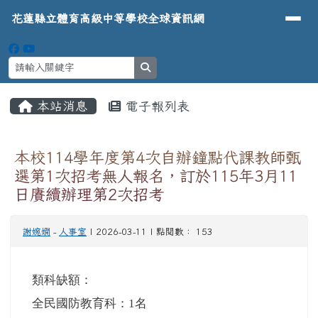
導覽列
花蓮縣立體育高級中等學校全球資
跳至主內容區
花蓮縣立體育高級中等學校全球資訊網
search
頁尾區域
主內容區域
本站消息
電子報列表
⏸
本校114學年度第4次自辦鐘點代課教師甄
選第1次招考無人報名，訂於115年3月11
日賡續辦理第2次招考
謝婉嫻
-
人事室
| 2026-03-11 | 點閱數： 153
類科缺額：
全民國防教育科：
1
名