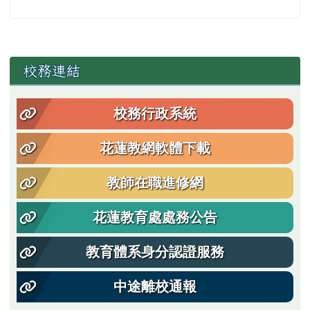
左邊區域內容
校務連結
校務行政系統
花蓮教網軟體下載
教師在職進修網
花蓮教育處處務公告
教育體系身分認證服務
中途離校通報