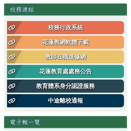
左邊區域內容
校務連結
校務行政系統
花蓮教網軟體下載
教師在職進修網
花蓮教育處處務公告
教育體系身分認證服務
中途離校通報
電子報一覽