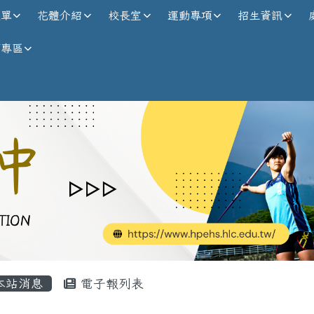
校全球資訊網
選單
花體介紹
校長室
運動專項
招生資訊
師專區
內容區域
本站消息
電子報列表