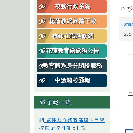
校務行政系統
本校
花蓮教網軟體下載
謝婉
232
教師在職進修網
花蓮教育處處務公告
教育體系身分認證服務
中途離校通報
電子報一覽
花蓮縣立體育高級中等學
校電子校刊第 61 期