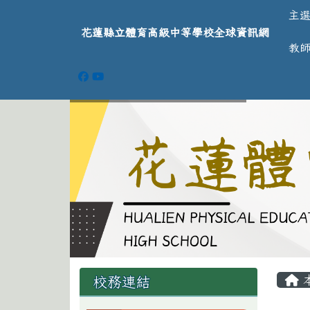
導覽列
跳至主內容區
花蓮縣立體育高級中等學
主
花蓮縣立體育高級中等學校全球資訊網
教
頁尾區域
主
左邊區域內容
校務連結