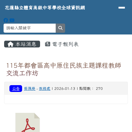
導覽列
花蓮縣立體育高級中等學校全球資
跳至主內容區
花蓮縣立體育高級中等學校全球資訊網
search
頁尾區域
主內容區域
本站消息
電子報列表
⏸
115年都會區高中原住民族主題課程教師
交流工作坊
公告
蔡佩熒
-
教務處
| 2026-01-13 | 點閱數： 270