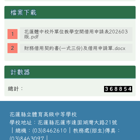
檔案下載
花蓮體中校外單位教學空間借用申請表202603
版.pdf
財務借用契約書(一式三份)及借用申請單.docx
計數器
總計：
花蓮縣立體育高級中等學校
學校地址：花蓮縣花蓮市達固湖灣大路21號
│總機：(03)8462610│教務處(招生)傳真：
(03)8463097│