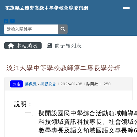
導覽列
花蓮縣立體育高級中等學校全球資
跳至主內容區
花蓮縣立體育高級中等學校全球資訊網
search
頁尾區域
主內容區域
本站消息
電子報列表
⏸
淡江大學中等學校教師第二專長學分班
公告
蔡佩熒
-
研習公告
| 2026-01-08 | 點閱數： 250
說明：
一
、
擬開設國民中學綜合活動領域輔導
科技領域資訊科技專長、社會領域
數學專長及語文領域國語文專長等