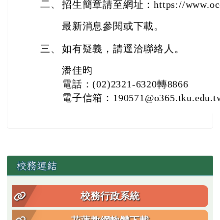
二
、
招生簡章請至網址：https://www.oce.
最新消息參閱或下載。
三
、
如有疑義，請逕洽聯絡人。
潘佳昀
電話：(02)2321-6320轉8866
電子信箱：190571@o365.tku.edu.t
左邊區域內容
校務連結
校務行政系統