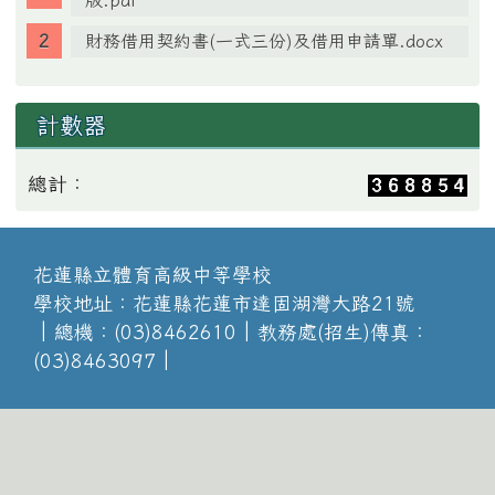
版.pdf
財務借用契約書(一式三份)及借用申請單.docx
計數器
總計：
花蓮縣立體育高級中等學校
學校地址：花蓮縣花蓮市達固湖灣大路21號
│總機：(03)8462610│教務處(招生)傳真：
(03)8463097│