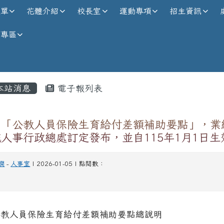
校全球資訊網
選單
花體介紹
校長室
運動專項
招生資訊
師專區
內容區域
本站消息
電子報列表
關「公教人員保險生育給付差額補助要點」，業
人事行政總處訂定發布，並自115年1月1日生
嫻
-
人事室
| 2026-01-05 | 點閱數：
公教人員保險生育給付差額補助要點總說明