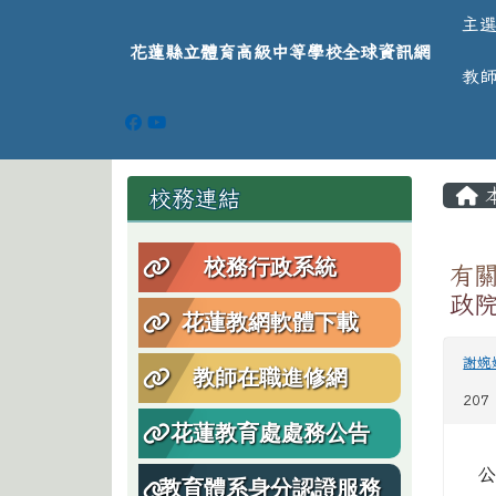
導覽列
跳至主內容區
花蓮縣立體育高級中等學
主
花蓮縣立體育高級中等學校全球資訊網
教
頁尾區域
主
左邊區域內容
校務連結
校務行政系統
有
政院
花蓮教網軟體下載
謝婉
教師在職進修網
207
花蓮教育處處務公告
教育體系身分認證服務