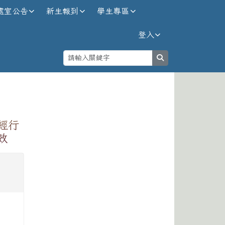
處室公告
新生報到
學生專區
登入
search
⏸
經行
效