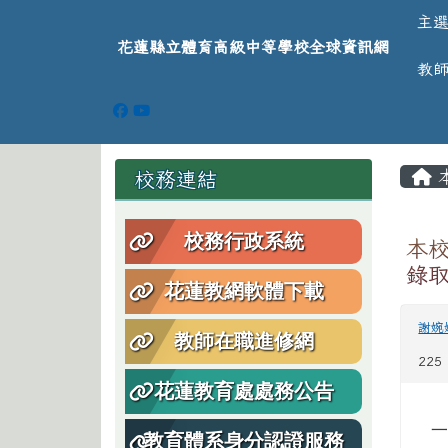
導覽列
跳至主內容區
花蓮縣立體育高級中等學
主
花蓮縣立體育高級中等學校全球資訊網
教
頁尾區域
主
左邊區域內容
校務連結
校務行政系統
本校
錄
花蓮教網軟體下載
謝婉
教師在職進修網
225
花蓮教育處處務公告
一
教育體系身分認證服務