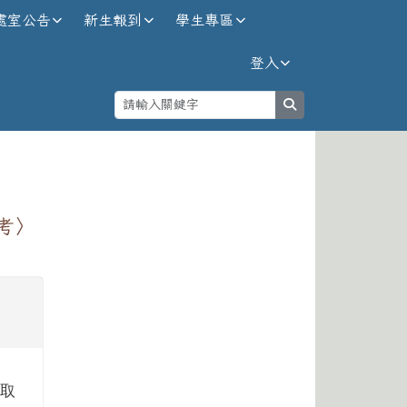
處室公告
新生報到
學生專區
登入
search
⏸
考〉
錄取