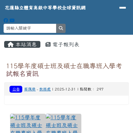
導覽列
花蓮縣立體育高級中等學校全球資
跳至主內容區
花蓮縣立體育高級中等學校全球資訊網
search
頁尾區域
主內容區域
本站消息
電子報列表
⏸
115學年度碩士班及碩士在職專班入學考
試報名資訊
公告
蔡佩熒
-
教務處
| 2025-12-31 | 點閱數： 297