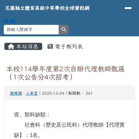
導覽列
花蓮縣立體育高級中等學校全球資
跳至主內容區
花蓮縣立體育高級中等學校全球資訊網
search
頁尾區域
主內容區域
本站消息
電子報列表
⏸
本校114學年度第2次自辦代理教師甄選
（1次公告分4次招考）
謝婉嫻
-
人事室
| 2025-12-24 | 點閱數： 261
壹、類科缺額：
社會科（歷史及公民科）代理教師【代理實
缺】：
名。
1