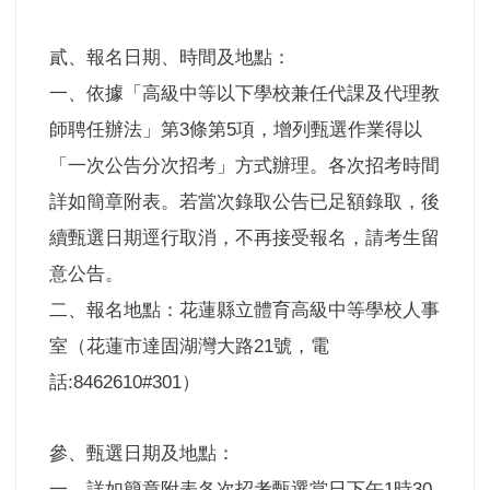
貳、報名日期、時間及地點：
一、依據「高級中等以下學校兼任代課及代理教
師聘任辦法」第
條第
項，增列甄選作業得以
3
5
「一次公告分次招考」方式辦理。各次招考時間
詳如簡章附表。若當次錄取公告已足額錄取，後
續甄選日期逕行取消，不再接受報名，請考生留
意公告。
二、報名地點：花蓮縣立體育高級中等學校人事
室（花蓮市達固湖灣大路
號，電
21
話
）
:8462610#301
參、甄選日期及地點：
一、詳如簡章附表各次招考甄選當日下午
時
1
30