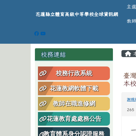
導覽列
跳至主內容區
花蓮縣立體育高級中等學
主
花蓮縣立體育高級中等學校全球資訊網
教
頁尾區域
主
左邊區域內容
校務連結
校務行政系統
臺
本
花蓮教網軟體下載
謝婉
教師在職進修網
265
花蓮教育處處務公告
一
教育體系身分認證服務