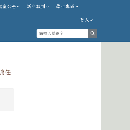
處室公告
新生報到
學生專區
登入
search
⏸
擔任
1