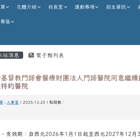
校全球資訊網
選單
花體介紹
校長室
運動專項
招生資訊
師專區
內容區域
本站消息
電子報列表
灣基督教門諾會醫療財團法人門諾醫院同意繼續
校特約醫院
嫻
-
人事室
| 2025-12-23 | 點閱數：
、有效期：自西元2026年1月1日起至西元2027年12月3