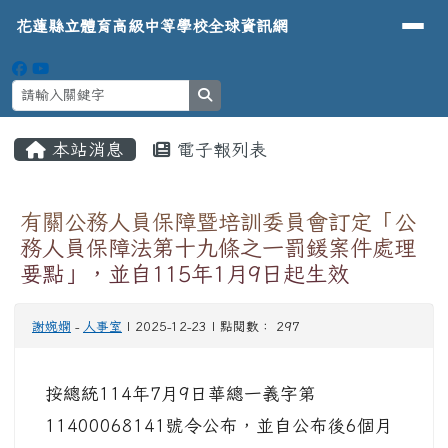
導覽列
花蓮縣立體育高級中等學校全球資
跳至主內容區
花蓮縣立體育高級中等學校全球資訊網
search
頁尾區域
主內容區域
本站消息
電子報列表
⏸
有關公務人員保障暨培訓委員會訂定「公
務人員保障法第十九條之一罰鍰案件處理
要點」，並自115年1月9日起生效
謝婉嫻
-
人事室
| 2025-12-23 | 點閱數： 297
按總統114年7月9日華總一義字第
11400068141號令公布，並自公布後6個月