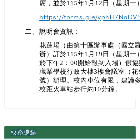
席，並於115年1月12日（星期
https://forms.gle/yphH7NoD
二
、
說明會資訊：
花蓮場（由第十區辦事處（國立
辦）訂於115年1月19日（星期一
於下午2：00開始報到入場）假
職業學校行政大樓3樓會議室（花
號）辦理。
校內車位有限，建議
校距火車站步行約10分鐘。
左邊區域內容
校務連結