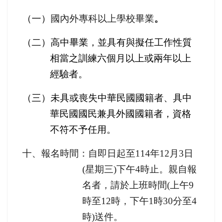
（一）
國內外專科以上學校畢業
。
（二）高中畢業，並具有與擬任工作性質
相當之訓練六個月以上或兩年以上
經驗者。
（三）未具或喪失中華民國國籍者、具中
華民國國民兼具外國國籍者，資格
不符不予任用。
十、報名時間：自即日起至
114
年
12
月
3
日
(
星期三
)
下午
4
時止。
親自報
名者，請於上班時間
(
上午
9
時至
12
時，下午
1
時
30
分至
4
時
)
送件。