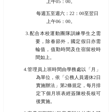
上午
05
：
00
。
每週五至週六：
22
：
00
至翌日
上午
06
：
00
。
3.
配合本校運動團隊訓練學生之需
要，除春節外，國定假日亦需
輪值，值勤時間及住宿留校時
間如上。
4.
管理員上班時間由學務處以「月」
為單位，依「公務人員週休
2
日
實施辦法」第
2
條規定，每月排
定下個月班表經簽陳校長核可
後實施。