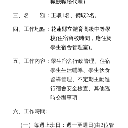
職缺職務代理）
三、名 額：正取
1
名、備取
2
名。
四、工作地點：花蓮縣立體育高級中等學
校
(
住宿留校時間，應住於
學生宿舍管理室
)
。
五、工作內容：學生宿舍行政管理、住宿
學生生活輔導、學生伙食
督導管理、不定期主動進
行宿舍安全檢查、其他臨
時交辦事項。
六、工作時間
:
（一）每週上班日：週一至週日
(
由
2
位管