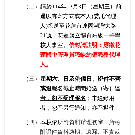
（二）請於
114
年
12
月
3
日（星期三）前
逕以郵寄方式或本人
(
委託代理
人
)
親送至花蓮市達固湖灣大路
21
號，
花蓮縣立體育高級中等學
校
人事室。
信封請註明：應徵花
蓮體中管理員職缺約僱職務代理
人。
（三）
星期六、日及例假日、證件不齊
或逾
報名截止時間始送（寄）達
者
，恕不受理報名
；未經錄用
者，恕不另行通知，亦不退件。
（四）本校依
所附資料辦理初審，所檢
附證件資料逾期、遺漏、不實或