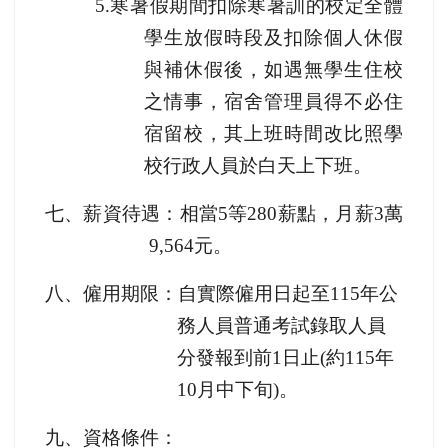
5.
寒暑假期間扣除寒暑訓的校定全體
學生放假時段及扣除個人休假
與補休假後，如遇無學生住校
之情事，宿舍管理員得不必住
宿留校，其上班時間改比照學
校行政人員於白天上下班。
七、薪資待遇：相當
5
等
280
薪點，月薪
3
萬
9,564
元。
八、僱用期限：自實際僱用日起至
115
年公
務人員普通考試錄取人員
分發報到前
1
日止
(
約
115
年
10
月中下旬
)
。
九、資格條件：