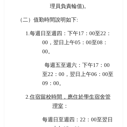
理員負責輪值
)
。
（二）值勤時間說明如下
:
1.
每週日至週四：下午
17
：
00
至
22
：
00
，翌日上午
05
：
00
至
08
：
00
。
每週五至週六：下午
17
：
00
至
22
：
00
，翌日上午
06
：
00
至
09
：
00
。
2.
住宿留校時間，應住於學生宿舍管
理室
：
每週日至週四：
22
：
00
至翌日