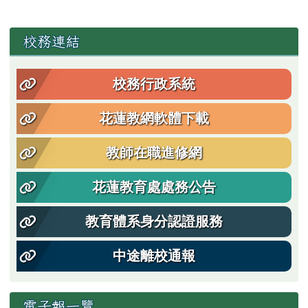
左邊區域內容
校務連結
校務行政系統
花蓮教網軟體下載
教師在職進修網
花蓮教育處處務公告
教育體系身分認證服務
中途離校通報
電子報一覽