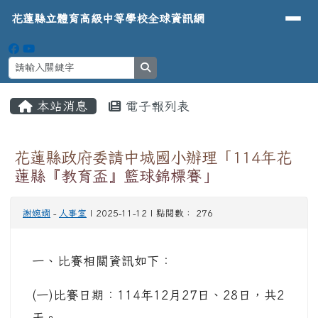
導覽列
花蓮縣立體育高級中等學校全球資
跳至主內容區
花蓮縣立體育高級中等學校全球資訊網
search
頁尾區域
主內容區域
本站消息
電子報列表
⏸
花蓮縣政府委請中城國小辦理「114年花
蓮縣『教育盃』籃球錦標賽」
謝婉嫻
-
人事室
| 2025-11-12 | 點閱數： 276
一、比賽相關資訊如下：
(一)比賽日期：114年12月27日、28日，共2
天。