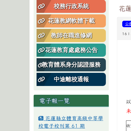
校務行政系統
花蓮
花蓮教網軟體下載
公
16 
教師在職進修網
花蓮教育處處務公告
教育體系身分認證服務
中途離校通報
電子報一覽
花蓮縣立體育高級中等學
校電子校刊第 61 期
收