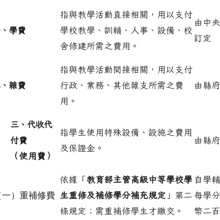
指與教學活動直接相關，用以支付
由中
一、學費
學校教學、訓輔、人事、設備、校
訂定
舍修建所需之費用。
指與教學活動間接相關，用以支付
二、雜費
行政、業務、其他雜支所需之費
由縣
用。
三、代收代
指學生使用特殊設備、設施之費用
付費
由縣
及保證金。
（使用費）
依據「
教育部主管高級中等學校學
自學
（一）重補修費
生重修及補修學分補充規定
」第二
每學
條規定；需重補修學生才繳交。
幣二