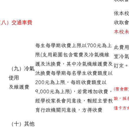
依本
（八）交通車費
收取
本校
每生每學期收費上限以700元為上
此費
限(支用範圍包含電費及冷氣機維
室冷
護及汰換費，其中冷氣機維護費及
訂定。
（九）冷氣
汰換費每學期每名學生收費額度以
使用
200元為上限，每班收費額度以
及維護費
(
宿舍寢
9,000元為上限)，若需增加收費，
設，採
經學校家長會同意後，報經主管教
值卡方式
育行政機關同意後，方得收費
（十）其他