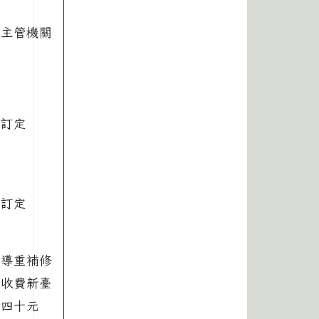
央主管機關
府訂定
府訂定
輔導重補修
分收費新臺
百四十元