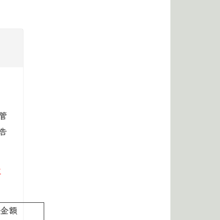
管
告
並
金額