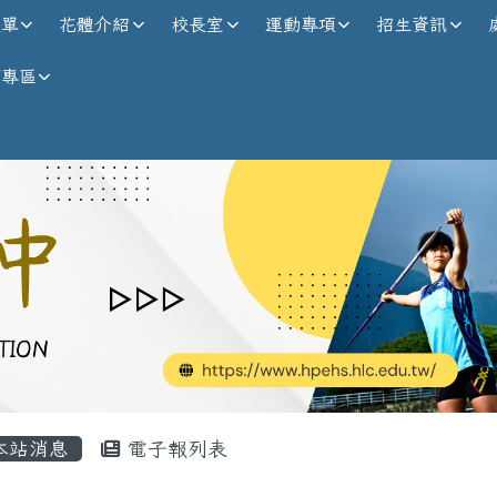
校全球資訊網
選單
花體介紹
校長室
運動專項
招生資訊
師專區
內容區域
本站消息
電子報列表