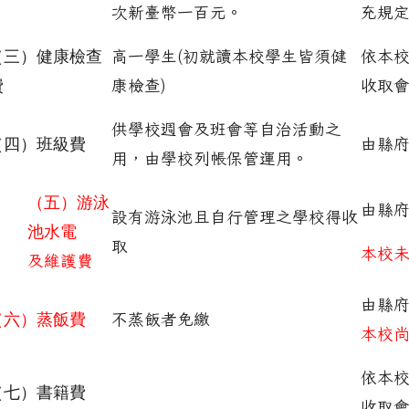
次新臺幣一百元。
充規
（三）健康檢查
高一學生(初就讀本校學生皆須健
依本
費
康檢查)
收取
供學校週會及班會等自治活動之
（四）班級費
由縣
用，由學校列帳保管運用。
（五）游泳
由縣
設有游泳池且自行管理之學校得收
池水電
取
本校
及維護費
由縣
（六）蒸飯費
不蒸飯者免繳
本校
依本
（七）書籍費
收取