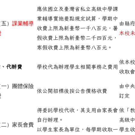
應依國立及臺灣省私立高級中學課
業輔導實施要點規定試算，學期中
（五）
課業輔導
由縣
收費上限為新臺幣一千八百元，暑
費
本校
假收費上限為新臺幣二千四百元，
寒假收費上限為新臺幣八百元。
依本
四、代辦費
學校代為辦理學生相關事務之費用
收取
（一）團體保險
由中
依公開招標後按公告價格收費
費
訂定
得委託學校代收，其支用由家長會
依「
自行辦理。
高級
（二）家長會費
以學生家長為單位，每學期收取一
學生