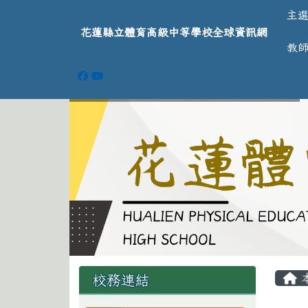
導覽列
跳至主內容區
花蓮縣立體育高級中等學
主
花蓮縣立體育高級中等學校全球資訊網
教
頁尾區域
主
左邊區域內容
校務連結