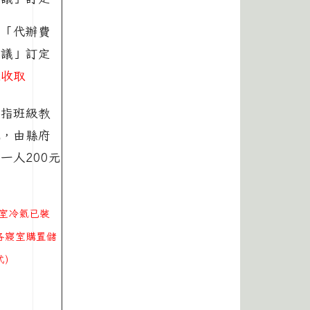
校「代辦費
會議」訂定
未收取
用指班級教
氣，由縣府
一人200元
室冷氣已裝
各寢室購置儲
)