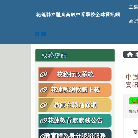
導覽列
跳至主內容區
花蓮縣立體育高級中等學
主
花蓮縣立體育高級中等學校全球資訊網
教
頁尾區域
主
左邊區域內容
校務連結
校務行政系統
中
資
花蓮教網軟體下載
注
教師在職進修網
點閱
花蓮教育處處務公告
教育體系身分認證服務