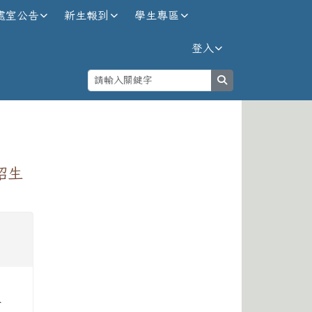
處室公告
新生報到
學生專區
登入
search
⏸
招生
生