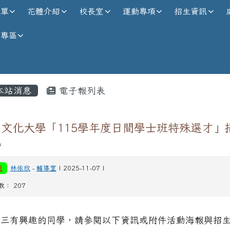
校全球資訊網
選單
花體介紹
校長室
運動專項
招生資訊
師專區
內容區域
本站消息
電子報列表
國文化大學「115學年度日間學士班特殊選才」
訊
意
林佑欣
-
輔導室
| 2025-11-07 |
數： 207
高三有興趣的同學，請參閱以下資訊或附件活動海報與招