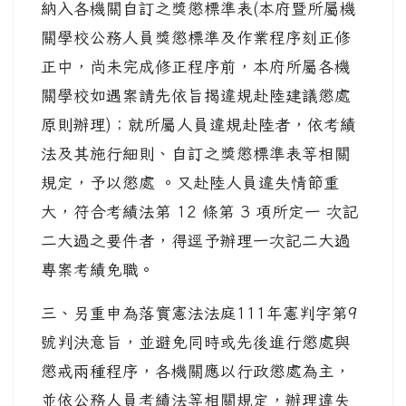
納入各機關自訂之獎懲標準表(本府暨所屬機
關學校公務人員獎懲標準及作業程序刻正修
正中，尚未完成修正程序前，本府所屬各機
關學校如遇案請先依旨揭違規赴陸建議懲處
原則辦理)；就所屬人員違規赴陸者，依考績
法及其施行細則、自訂之獎懲標準表等相關
規定，予以懲處 。又赴陸人員違失情節重
大，符合考績法第 12 條第 3 項所定一 次記
二大過之要件者，得逕予辦理一次記二大過
專案考績免職。
三、另重申為落實憲法法庭111年憲判字第9
號判決意旨，並避免同時或先後進行懲處與
懲戒兩種程序，各機關應以行政懲處為主，
並依公務人員考績法等相關規定，辦理違失