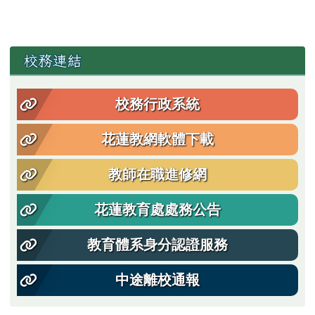
左邊區域內容
校務連結
校務行政系統
花蓮教網軟體下載
教師在職進修網
花蓮教育處處務公告
教育體系身分認證服務
中途離校通報