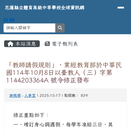
導覽列
花蓮縣立體育高級中等學校全球資
跳至主內容區
花蓮縣立體育高級中等學校全球資訊網
search
頁尾區域
主內容區域
本站消息
電子報列表
⏸
「教師請假規則」，業經教育部於中華民
國114年10月8日以臺教人（三）字第
1144203364A 號令修正發布
謝婉嫻
-
人事室
| 2025-10-17 | 點閱數： 839
修正重點如下：
一、增訂身心調適假，每學年准給三日，其