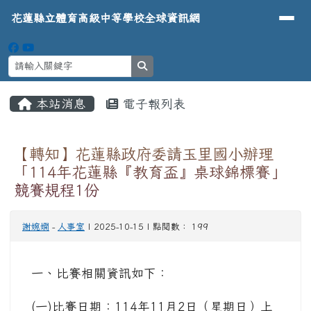
導覽列
花蓮縣立體育高級中等學校全球資
跳至主內容區
花蓮縣立體育高級中等學校全球資訊網
search
頁尾區域
主內容區域
本站消息
電子報列表
⏸
【轉知】花蓮縣政府委請玉里國小辦理
「114年花蓮縣『教育盃』桌球錦標賽」
競賽規程1份
謝婉嫻
-
人事室
| 2025-10-15 | 點閱數： 199
一、比賽相關資訊如下：
(一)比賽日期：114年11月2日（星期日）上