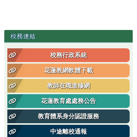
左邊區域內容
校務連結
校務行政系統
花蓮教網軟體下載
教師在職進修網
花蓮教育處處務公告
教育體系身分認證服務
中途離校通報