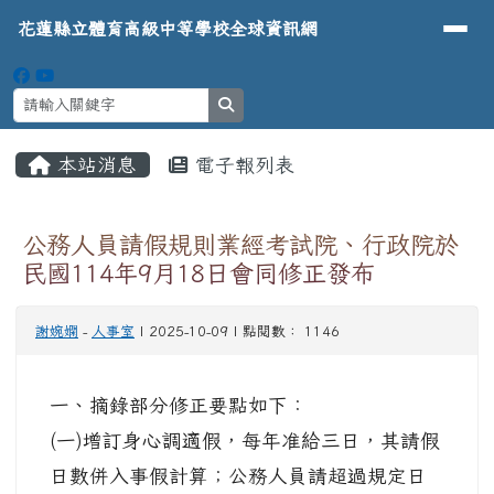
導覽列
花蓮縣立體育高級中等學校全球資
跳至主內容區
花蓮縣立體育高級中等學校全球資訊網
search
頁尾區域
主內容區域
本站消息
電子報列表
⏸
公務人員請假規則業經考試院、行政院於
民國114年9月18日會同修正發布
謝婉嫻
-
人事室
| 2025-10-09 | 點閱數： 1146
一、摘錄部分修正要點如下：
(一)增訂身心調適假，每年准給三日，其請假
日數併入事假計算；公務人員請超過規定日