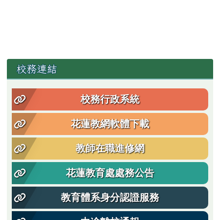
左邊區域內容
校務連結
校務行政系統
花蓮教網軟體下載
教師在職進修網
花蓮教育處處務公告
教育體系身分認證服務