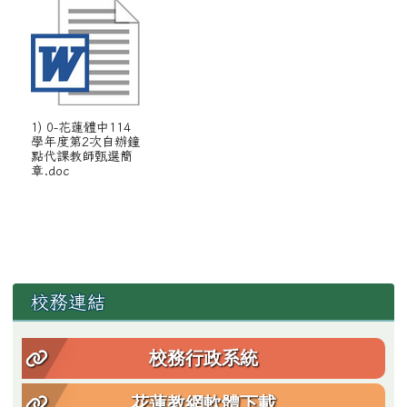
1) 0-花蓮體中114
學年度第2次自辦鐘
點代課教師甄選簡
章.doc
左邊區域內容
校務連結
校務行政系統
花蓮教網軟體下載