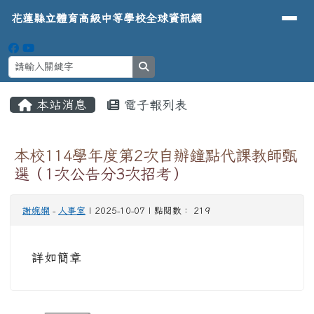
導覽列
花蓮縣立體育高級中等學校全球資
跳至主內容區
花蓮縣立體育高級中等學校全球資訊網
search
頁尾區域
主內容區域
本站消息
電子報列表
⏸
本校114學年度第2次自辦鐘點代課教師甄
選（1次公告分3次招考）
謝婉嫻
-
人事室
| 2025-10-07 | 點閱數： 219
詳如簡章