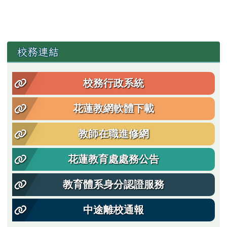
左邊區域內容
校務連結
校務行政系統
花蓮教網軟體下載
教師在職進修網
花蓮教育處處務公告
教育體系身分認證服務
中途離校通報