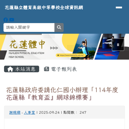
導覽列
花蓮縣立體育高級中等學校全球資
跳至主內容區
花蓮縣立體育高級中等學校全球資訊網
search
⏸
頁尾區域
主內容區域
本站消息
電子報列表
花蓮縣政府委請化仁國小辦理「114年度
花蓮縣『教育盃』網球錦標賽」
謝婉嫻
-
人事室
| 2025-09-24 | 點閱數： 247