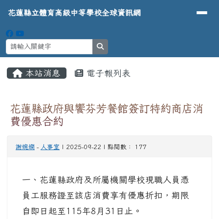
導覽列
花蓮縣立體育高級中等學校全球資
跳至主內容區
花蓮縣立體育高級中等學校全球資訊網
search
頁尾區域
主內容區域
本站消息
電子報列表
⏸
花蓮縣政府與饗芬芳餐館簽訂特約商店消
費優惠合約
謝婉嫻
-
人事室
| 2025-09-22 | 點閱數： 177
一、花蓮縣政府及所屬機關學校現職人員憑
員工服務證至該店消費享有優惠折扣，期限
自即日起至115年8月31日止。