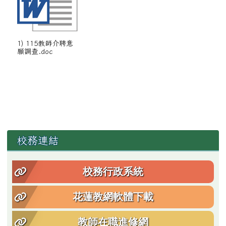
1) 115教師介聘意
願調查.doc
左邊區域內容
校務連結
校務行政系統
花蓮教網軟體下載
教師在職進修網