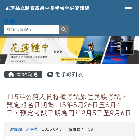
導覽列
花蓮縣立體育高級中等學校全球資
跳至主內容區
花蓮縣立體育高級中等學校全球資訊網
search
⏸
頁尾區域
主內容區域
本站消息
電子報列表
115年公務人員特種考試原住民族考試，
預定報名日期為115年5月26日至6月4
日，預定考試日期為同年9月5日至9月6日
謝婉嫻
-
人事室
| 2025-09-01 | 點閱數： 158