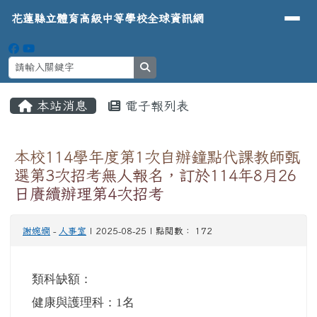
導覽列
花蓮縣立體育高級中等學校全球資
跳至主內容區
花蓮縣立體育高級中等學校全球資訊網
search
頁尾區域
主內容區域
本站消息
電子報列表
⏸
本校114學年度第1次自辦鐘點代課教師甄
選第3次招考無人報名，訂於114年8月26
日賡續辦理第4次招考
謝婉嫻
-
人事室
| 2025-08-25 | 點閱數： 172
類科缺額：
健康與護理科：1名