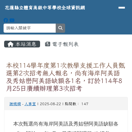
導覽列
花蓮縣立體育高級中等學校全球資
跳至主內容區
花蓮縣立體育高級中等學校全球資訊網
search
頁尾區域
主內容區域
本站消息
電子報列表
⏸
本校114學年度第1次教學支援工作人員甄
選第2次招考無人報名，尚有海岸阿美語
及秀姑巒阿美語缺額各1名，訂於114年8
月25日賡續辦理第3次招考
謝婉嫻
-
人事室
| 2025-08-22 | 點閱數： 147
本次甄選尚有海岸阿美語及秀姑巒阿美語缺額各