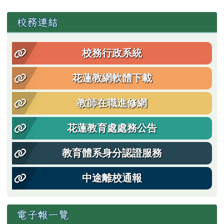
左邊區域內容
校務連結
校務行政系統
花蓮教網軟體下載
教師在職進修網
花蓮教育處處務公告
教育體系身分認證服務
中途離校通報
電子報一覽