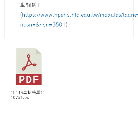
生報到」
(
https://www.hpehs.hlc.edu.tw/modules/tadn
ncsn=&nsn=3501
)。
1) 114二招榜單11
40731.pdf