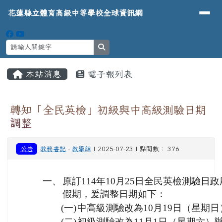
導覽列
花蓮縣立體育高級中等學校全球資
跳至主內容區
花蓮縣立體育高級中等學校全球資訊網
search
頁尾區域
主內容區域
本站消息
電子報列表
⏸
轉知「全民英檢」初級與中高級測驗日期
調整
公告
教務書記
-
教學組
| 2025-07-23 | 點閱數： 376
一、
原訂114年10月25日全民英檢測驗
假期，爰調整日期如下：
(一)
中高級測驗改為10月19日（星期
(二)
初級測驗改為11月1日（星期六）