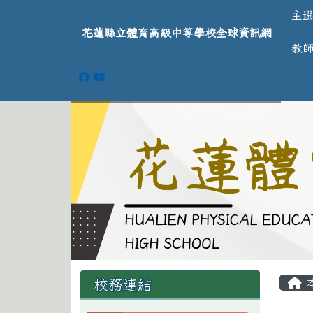
導覽列
跳至主內容區
花蓮縣立體育高級中等學
主
花蓮縣立體育高級中等學校全球資訊網
教
頁尾區域
主
左邊區域內容
校務連結