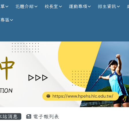
校全球資訊網
選單
花體介紹
校長室
運動專項
招生資訊
師專區
內容區域
本站消息
電子報列表