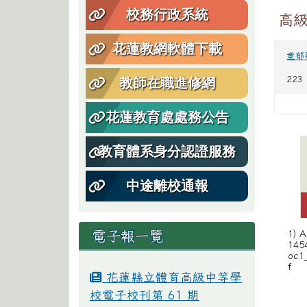
校務行政系統
高
花蓮教網軟體下載
童郁
223
教師在職進修網
花蓮教育處處務公告
教育體系身分認證服務
中途離校通報
電子報一覽
1) 
145
oc1
f
花蓮縣立體育高級中等學
校電子校刊第 61 期