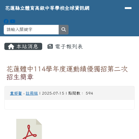
導覽列
花蓮縣立體育高級中等學校全球資
跳至主內容區
花蓮縣立體育高級中等學校全球資訊網
search
頁尾區域
主內容區域
本站消息
電子報列表
⏸
花蓮體中114學年度運動績優獨招第二次
招生簡章
童郁馨
-
註冊組
| 2025-07-15 | 點閱數： 594